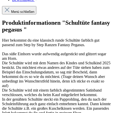
Menü schließen
Produktinformationen "Schultüte fantasy
pegasus "
Hier bekommst du eine klassisch runde Schultüte farblich gut
passend zum Step by Step Ranzen Fantasy Pegasus.
Das süße Einhorn wurde aufwendig aufgestickt und glitzert sogar
am Horn.
Die Schultüte wird mit dem Namen des Kindes und Schulkind 2025
bestickt. Du möchtest etwas anderes auf der Tüte stehen haben zum
Beispiel das Einschulungsdatum, so sag mir Bescheid, dann
bekommst du es so wie du möchtest. (Trage deinen Wunsch aber
unbedingt ins Wunschtextfeld hinein, denn ich sticke es exakt so
auf)
Die Schultüte wird mit einem farblich abgestimmten Satinband
verschlossen, welches du beim Kauf mitgeliefert bekommst.
In der genähten Schultüte steckt ein Papprohling, den du nach der
Schuleinführung auch ganz einfach entnehmen kannst. Dann könnte
die Schultüte z.B. ein großes Kuschelkissen werden. Ein passendes
Inlett bekommst du fix und fertig in meinem Shop.