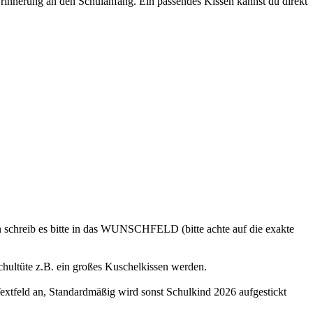
innerung an den Schulanfang. Ein passendes Kissen kannst du direkt
n schreib es bitte in das WUNSCHFELD (bitte achte auf die exakte
chultüte z.B. ein großes Kuschelkissen werden.
extfeld an, Standardmäßig wird sonst Schulkind 2026 aufgestickt