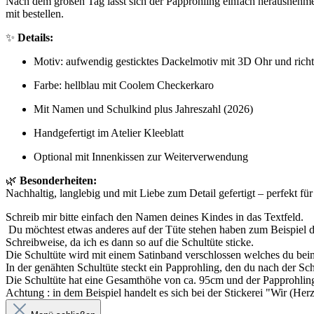
Nach dem großen Tag lässt sich der Papprohling einfach herausnehme
mit bestellen.
✨
Details:
Motiv: aufwendig gesticktes Dackelmotiv mit 3D Ohr und rich
Farbe: hellblau mit Coolem Checkerkaro
Mit Namen und Schulkind plus Jahreszahl (2026)
Handgefertigt im Atelier Kleeblatt
Optional mit Innenkissen zur Weiterverwendung
🌿
Besonderheiten:
Nachhaltig, langlebig und mit Liebe zum Detail gefertigt – perfekt fü
Schreib mir bitte einfach den Namen deines Kindes in das Textfeld.
Du möchtest etwas anderes auf der Tüte stehen haben zum Beispiel d
Schreibweise, da ich es dann so auf die Schultüte sticke.
Die Schultüte wird mit einem Satinband verschlossen welches du bei
In der genähten Schultüte steckt ein Papprohling, den du nach der S
Die Schultüte hat eine Gesamthöhe von ca. 95cm und der Papprohling
Achtung : in dem Beispiel handelt es sich bei der Stickerei "Wir (H