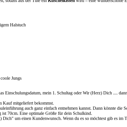
n, sodass aus der Tüte ein
Kuschelkissen
wird – eine wunderschöne Er
tigem Halstuch
r coole Jungs
as Einschulungsdatum, mein 1. Schultag oder Wir (Herz) Dich .... dan
m Kauf mitgeliefert bekommst.
chuleinführung auch ganz einfach entnehmen kannst. Dann könnte die S
 ist 70cm. Eine optimale Größe für dein Schulkind.
erz) Dich" um einen Kundenwunsch. Wenn du es so möchtest gib es im T